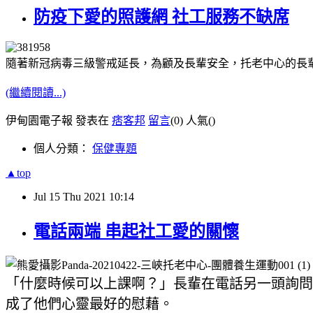
防疫下愛的照護網 社工服務不缺席
隨著新冠病毒三級警戒延長，為顧及長輩安全，托老中心的長
(繼續閱讀...)
伊甸園電子報 發表在
痞客邦
留言
(0)
人氣(
)
個人分類：
保健專題
▲top
Jul
15
Thu
2021
10:14
電話兩端 串起社工愛的關懷
「什麼時候可以上課啊？」長輩在電話另一頭詢問
成了他們心靈最好的慰藉。