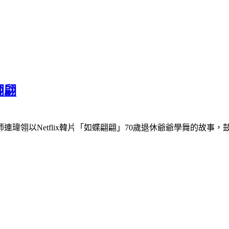
翩翩
瑋翎以Netflix韓片「如蝶翩翩」70歲退休爺爺學舞的故事