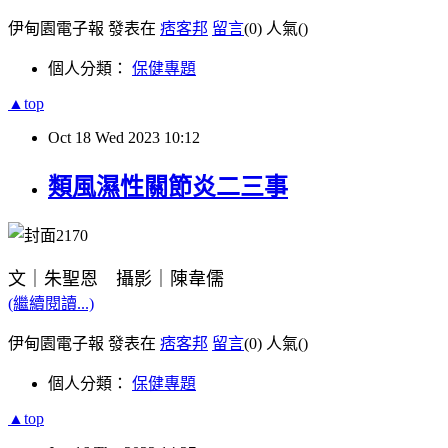
伊甸園電子報 發表在
痞客邦
留言
(0)
人氣(
)
個人分類：
保健專題
▲top
Oct
18
Wed
2023
10:12
類風濕性關節炎二三事
文｜朱聖恩 攝影｜陳韋儒
(繼續閱讀...)
伊甸園電子報 發表在
痞客邦
留言
(0)
人氣(
)
個人分類：
保健專題
▲top