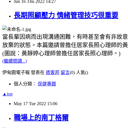
Jun
16
Thu
2022
14:27
長期照顧壓力 情緒管理技巧很重要
當長輩因病而出現溝通困難，有時甚至會有非故意
放棄的狀態。本篇邀請曾擔任居家長照心理師的黃
(圖說：黃靜婷心理師曾擔任居家長照心理師。)
(繼續閱讀...)
伊甸園電子報 發表在
痞客邦
留言
(0)
人氣(
)
個人分類：
保健專題
▲top
May
17
Tue
2022
15:06
職場上的南丁格爾