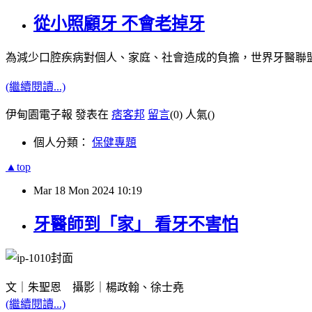
從小照顧牙 不會老掉牙
為減少口腔疾病對個人、家庭、社會造成的負擔，世界牙醫聯盟
(繼續閱讀...)
伊甸園電子報 發表在
痞客邦
留言
(0)
人氣(
)
個人分類：
保健專題
▲top
Mar
18
Mon
2024
10:19
牙醫師到「家」 看牙不害怕
文｜朱聖恩 攝影｜楊政翰、徐士堯
(繼續閱讀...)