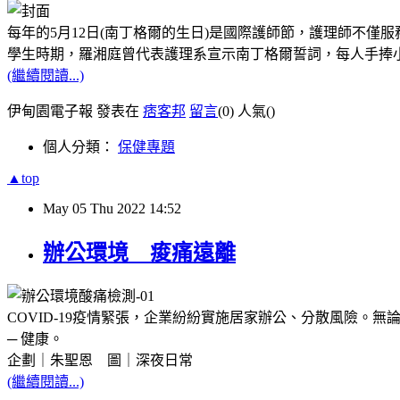
每年的5月12日(南丁格爾的生日)是國際護師節，護理師不僅
學生時期，羅湘庭曾代表護理系宣示南丁格爾誓詞，每人手捧
(繼續閱讀...)
伊甸園電子報 發表在
痞客邦
留言
(0)
人氣(
)
個人分類：
保健專題
▲top
May
05
Thu
2022
14:52
辦公環境 痠痛遠離
COVID-19疫情緊張，企業紛紛實施居家辦公、分散風險
─ 健康。
企劃｜朱聖恩 圖
｜深夜日常
(繼續閱讀...)