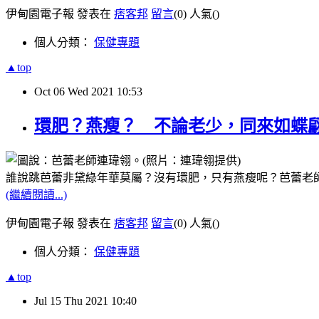
伊甸園電子報 發表在
痞客邦
留言
(0)
人氣(
)
個人分類：
保健專題
▲top
Oct
06
Wed
2021
10:53
環肥？燕瘦？ 不論老少，同來如蝶
誰說跳芭蕾非黛綠年華莫屬？沒有環肥，只有燕瘦呢？芭蕾老師連
(繼續閱讀...)
伊甸園電子報 發表在
痞客邦
留言
(0)
人氣(
)
個人分類：
保健專題
▲top
Jul
15
Thu
2021
10:40