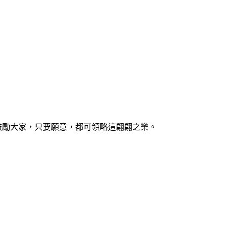
，鼓勵大家，只要願意，都可領略這翩翩之樂。