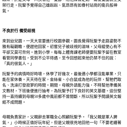
架行走，阮聖予覺得自己雄赳赳、氣昂昂有如眷村站崗的衛兵般神
氣。
不良於行 備受歧視
來到幼兒園，一天大官要進行校園參觀，園長覺得阮聖予走路姿勢不
雅有礙觀瞻，便趕他回家。初嘗兒子被歧視的滋味，父母縱使心有不
平卻又莫可奈何。進到小學，每每上體育課老師便要阮聖予留在教室
看管同學書包，受到不公平待遇，至今回想起來他仍禁不住的說：
「真的很氣人。」
阮聖予的病情時好時壞，休學了好幾次，最後連小學都沒能畢業，只
能在家休養。天天待在家，金絲雀、小白鼠成為他的玩伴，幫牠們取
名、洗澡打發寂寥的時間。期間，母親外語能力強，不時幫他準備英
文教材，下班後便進行抽考，為阮聖予打下良好的英文基礎。這份堅
持一直持續到母親50多歲中風前都不曾間斷，所以阮聖予閱讀英文報
紙不成問題。
母親負責家計，父親辭去軍職全心照顧阮聖予。「我父親是軍人脾
氣，」小時候正值好玩年紀，但是父親很兇地回他一句「不要老纏著