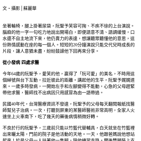
文‧攝影│蘇麗華
坐著輪椅，腿上掛著尿袋，阮聖予笑容可掬、不疾不徐的上台演說。
腦麻的他一字一句吃力地說出開場白，即便語意不清、語調緩慢，口
水還不自主地流下來，他仍賣力的表達，想讓聽眾聽懂他的意思，這
份熱情感動在座的每一個人。短短的20分鐘演說只能交代兒時成長的
片段，讓人意猶未盡，紛紛鼓譟他下回再來分享。
從小發病 四處求醫
今年64歲的阮聖予，愛笑的他，贏得了「阮可愛」的美名，不時用這
個綽號與台下互動，拉近彼此的距離。講起他的生平，阮聖予娓娓道
來。一歲多時發病，一開始左手和左腳變得不能動，心急的父母趕緊
帶他求醫，醫師找不出病因只用感冒為由一語帶過。
民國40年代，台灣醫療資訊不發達，阮聖予的父母每天翻閱報紙找醫
師幫兒子治病。一次，打聽到屏東的某醫師醫術非常高明，全家人火
速坐上火車南下，吃了幾天的藥後病情稍微好轉。
不良於行的阮聖予，三歲前只能以竹籃代替輔具，白天就坐在竹籃裡
出來曬太陽，門前的院子是他活動的天地。一天，他跟爸媽說他想站
起來！於是父母一人扶著他一隻腳，陪他練習走路。爾後雙腿裝上支