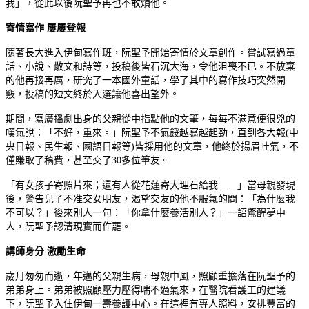
我」，從此以後阮聖予再也不敢煩他。
寄情寫作 屢屢登報
隨著長大進入伊甸寫作班，阮聖予開始寄情於文章創作。嘗試寫過童
話、小說、散文和詩等，投稿後皆石沉大海，令他沮喪不已。不放棄
的他再接再厲，研究了一本國外童話，學了其中的寫作技巧突然開
竅，投稿的短文終於入選讓他喜出望外。
期間，寫廣播劇出身的父親從中指點他的文筆，每每不滿意便很兇的
嘆氣說：「不好，重來。」阮聖予不氣餒越寫越起勁，直到各大報(中
央日報、民生報、國語日報等)皆採用他的文章，他終於揚眉吐氣，不
僅賺取了稿費，甚至交了30多位筆友。
「有女孩子寄照片來；還有人從花蓮寄大理石給我……」當母親發現
後，警告兒子不准交女朋友，渴望交友的他不服氣的問：「為什麼我
不可以？」後來別人一句：「你拿什麼養活別人？」一語驚醒夢中
人，阮聖予認清現實而作罷。
講師身分 激勵生命
歲月匆匆而逝，年邁的父親生病，母親中風，照顧重擔落在阮聖予的
弟弟身上。弟弟被照顧壓力壓得喘不過氣來，在醫院看護工的建議
下，阮聖予入住伊甸一壽養護中心。在這裡有專人照料，安排豐富的