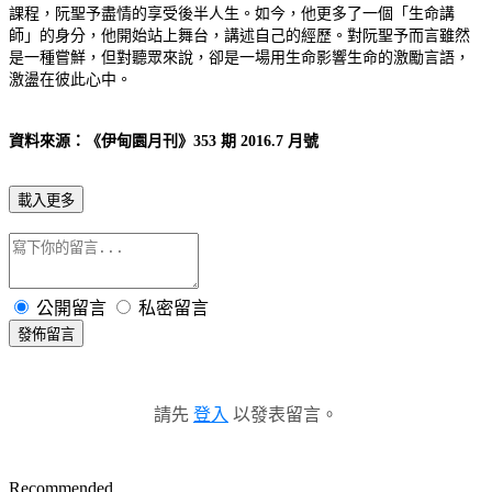
課程，阮聖予盡情的享受後半人生。如今，他更多了一個「生命講
師」的身分，他開始站上舞台，講述自己的經歷。對阮聖予而言雖然
是一種嘗鮮，但對聽眾來說，卻是一場用生命影響生命的激勵言語，
激盪在彼此心中。
資料來源：《伊甸園月刊》353 期 2016.7 月號
載入更多
公開留言
私密留言
發佈留言
請先
登入
以發表留言。
Recommended