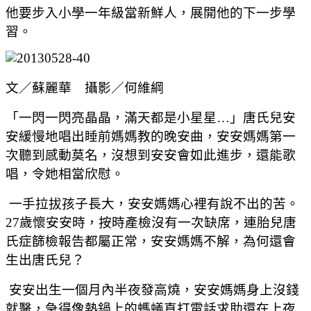
他要步入小學一年級當新鮮人，展開他的下一步學
習。
文／蘇麗華 攝影／何維綱
「一閃一閃亮晶晶，滿天都是小星星…」唐氏兒安
安緩慢地唱出睡前媽媽教的晚安曲，安安媽媽第一
次聽到感動莫名，沒想到安安會如此進步，還能歌
唱，令她相當欣慰。
一手拉拔孩子長大，安安媽媽心裡有說不出的苦。
27歲懷安安時，按時產檢沒有一次缺席，連胎兒唐
氏症篩檢報告都屬正常，安安媽媽不解，為何還會
生出唐氏兒？
安安出生一個月內半夜發高燒，安安媽媽身上沒錢
就醫，急得像熱鍋上的螞蟻直打電話求助還在上夜