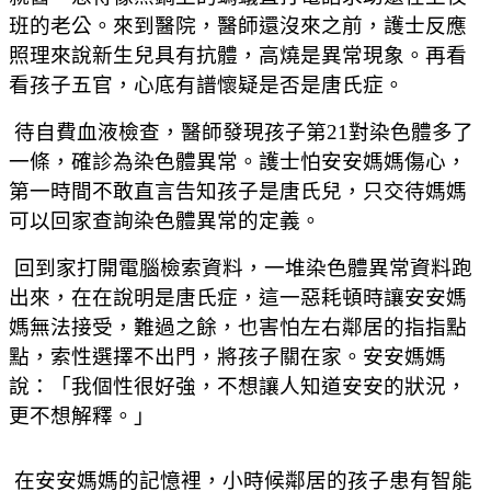
班的老公。來到醫院，醫師還沒來之前，護士反應
照理來說新生兒具有抗體，高燒是異常現象。再看
看孩子五官，心底有譜懷疑是否是唐氏症。
待自費血液檢查，醫師發現孩子第21對染色體多了
一條，確診為染色體異常。護士怕安安媽媽傷心，
第一時間不敢直言告知孩子是唐氏兒，只交待媽媽
可以回家查詢染色體異常的定義。
回到家打開電腦檢索資料，一堆染色體異常資料跑
出來，在在說明是唐氏症，這一惡耗頓時讓安安媽
媽無法接受，難過之餘，也害怕左右鄰居的指指點
點，索性選擇不出門，將孩子關在家。安安媽媽
說：「我個性很好強，不想讓人知道安安的狀況，
更不想解釋。」
在安安媽媽的記憶裡，小時候鄰居的孩子患有智能