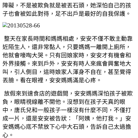
障礙，不是被欺負就是被丟石頭，她深怕自己的孩
子也會被如此對待，足不出戶是最好的自我保護。
整天在家長時間和媽媽相處，安安不僅不敢主動靠
近陌生人，還非常黏人，只要媽媽一離開上廁所，
他就會嚎啕大哭。只有回娘家時，安安才有機會和
外界接觸。來到戶外，安安有時人來瘋會興奮地大
叫，引人側目，這時娘家人渾身不自在，甚至覺得
丟臉。看在眼裡，安安媽媽滿是心疼。
放假來到速食店的遊戲間，安安媽媽深怕孩子被欺
負，眼睛視線離不開他。沒想到在孩子天真的眼
中，唐氏兒和一般孩子一樣沒有什麼不同，不僅打
成一片，還是安安被告狀：「阿姨，他打我。」安
安媽媽心底不禁放下心中大石頭，告訴自己太過擔
心。